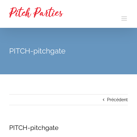
Passer
au
contenu
PITCH-pitchgate
Précédent
PITCH-pitchgate