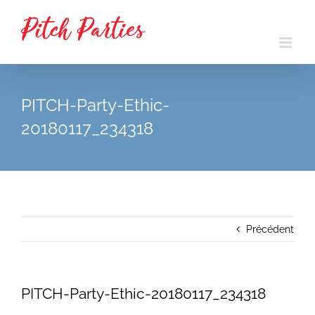
Passer
au
contenu
PITCH-Party-Ethic-
20180117_234318
Précédent
PITCH-Party-Ethic-20180117_234318