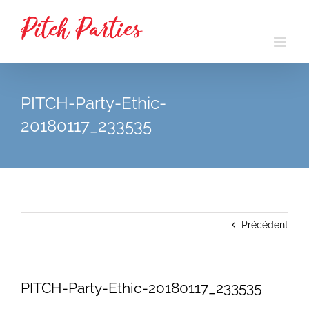
Passer
au
contenu
PITCH-Party-Ethic-
20180117_233535
Précédent
PITCH-Party-Ethic-20180117_233535