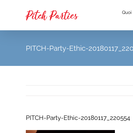
Passer
au
Quoi
contenu
PITCH-Party-Ethic-20180117_22
PITCH-Party-Ethic-20180117_220554