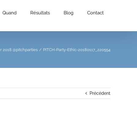
Quand
Résultats
Blog
Contact
er 2018 @pitchparties
/
PITCH-Party-Ethic-20180117_220554
Précédent