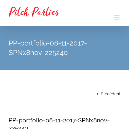
Passer
au
contenu
PP-portfolio-08-11-2017-
SPNx8nov-225240
Précédent
PP-portfolio-08-11-2017-SPNx8nov-
225240