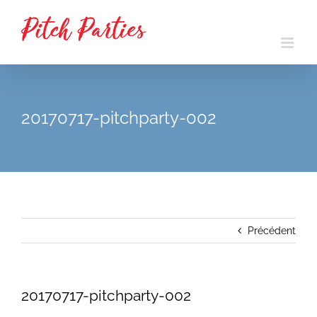
Passer
au
contenu
20170717-pitchparty-002
Précédent
20170717-pitchparty-002