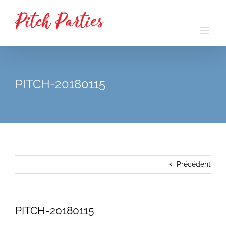
Passer
au
contenu
PITCH-20180115
Précédent
PITCH-20180115