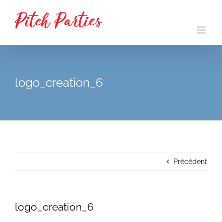
Passer
au
contenu
logo_creation_6
Précédent
logo_creation_6