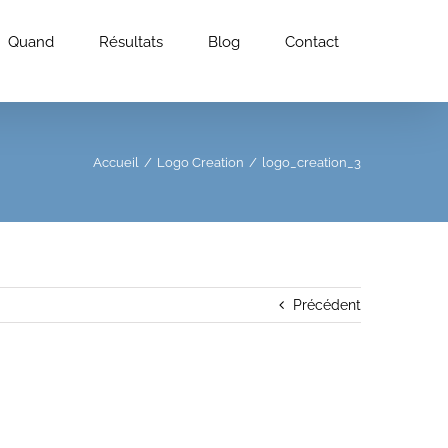
Quand
Résultats
Blog
Contact
Accueil
/
Logo Creation
/
logo_creation_3
Précédent