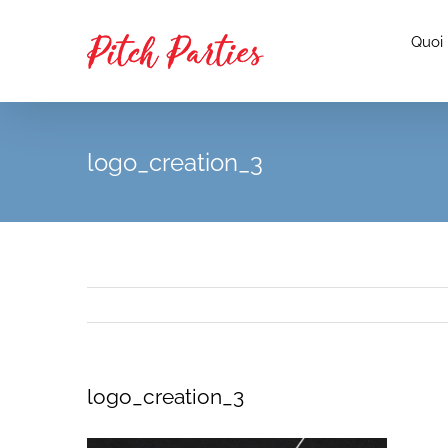
Passer
au
Quoi
contenu
logo_creation_3
logo_creation_3