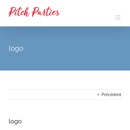
Passer
au
contenu
logo
Précédent
logo