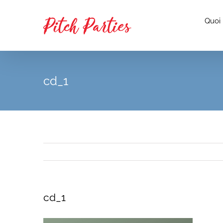
Passer
au
Quoi
contenu
cd_1
cd_1