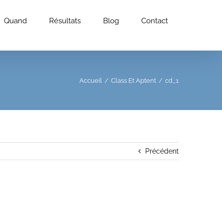
Quand
Résultats
Blog
Contact
Accueil
/
Class Et Aptent
/
cd_1
Précédent