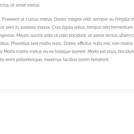
lectus sit amet metus.
et. Praesent at cursus metus. Donec magna velit, semper eu fringilla m
ctor sem in, sodales massa. Cras ligula tellus, tempor sed fermentum
gestas. Mauris auctor ante ut odio tincidunt, ut varius lectus ullamco
tellus. Phasellus sed mollis nunc. Donec efficitur nulla nisl, non mattis 
lla. Morbi mattis metus eu ex tristique laoreet. Morbi est risus, tincidu
natis enim pellentesque, maximus facilisis lorem hendrerit.