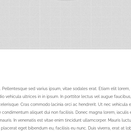
 Pellentesque sed varius ipsum, vitae sodales erat. Etiam elit lorem, 
odio vehicula ultrices in in ipsum. In porttitor lectus vel augue faucibus,
lerisque. Cras commodo lacinia orci ac hendrerit. Ut nec vehicula e
 condimentum aliquet dui non facilisis. Donec magna lorem, iaculis 
mauris. In venenatis est vitae enim tincidunt ullamcorper. Mauris luct
placerat eget bibendum eu, facilisis eu nunc. Duis viverra, erat at lob