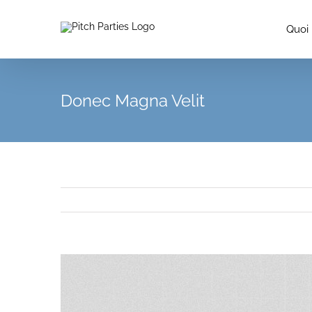
Passer
au
Quoi
contenu
Donec Magna Velit
View
Larger
Image